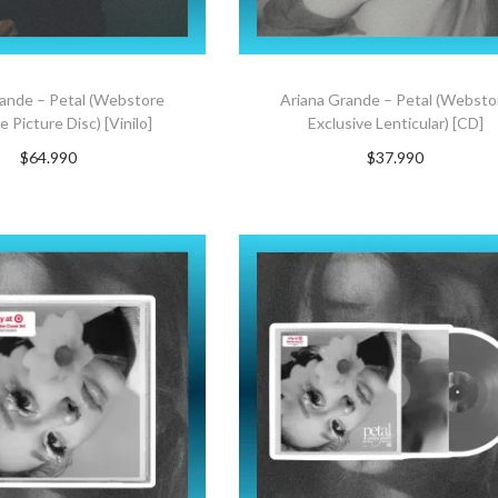
rande – Petal (Webstore
Ariana Grande – Petal (Websto
e Picture Disc) [Vinilo]
Exclusive Lenticular) [CD]
$
64.990
$
37.990
GAR AL CARRITO
AGREGAR AL CARRITO