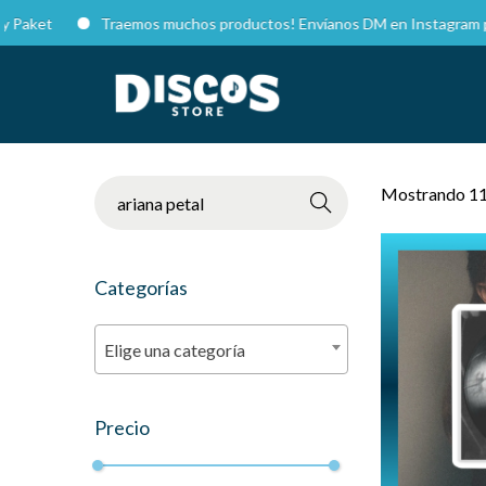
et
Traemos muchos productos! Envíanos DM en Instagram para cot
Mostrando 11
Buscar
Categorías
Elige una categoría
Precio