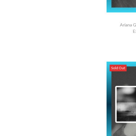
Ariana 
E
AGRE
Sold Out