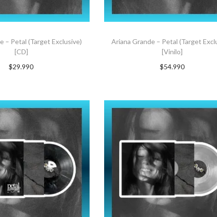
e – Petal (Target Exclusive)
Ariana Grande – Petal (Target Excl
[CD]
[Vinilo]
$
29.990
$
54.990
GAR AL CARRITO
AGREGAR AL CARRITO