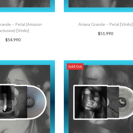
Grande – Petal (Amazon
Ariana Grande – Petal [Vinilo]
xclusive) [Vinilo]
$
51.990
$
54.990
AGREGAR AL CARRITO
GAR AL CARRITO
Sold Out