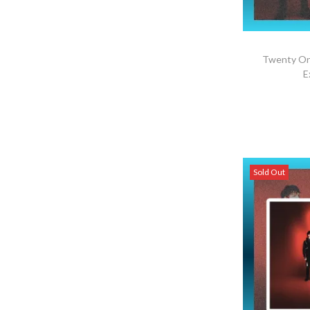
Twenty One
E
S
Sold Out