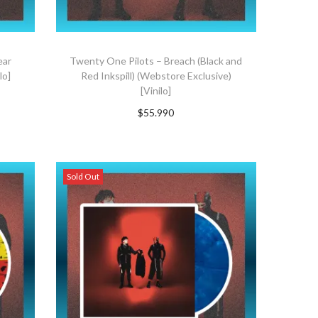
ear
Twenty One Pilots – Breach (Black and
lo]
Red Inkspill) (Webstore Exclusive)
[Vinilo]
$
55.990
Suscríbete ahora
Sold Out