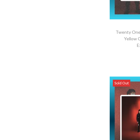
Twenty One 
Yellow 
E
S
Sold Out