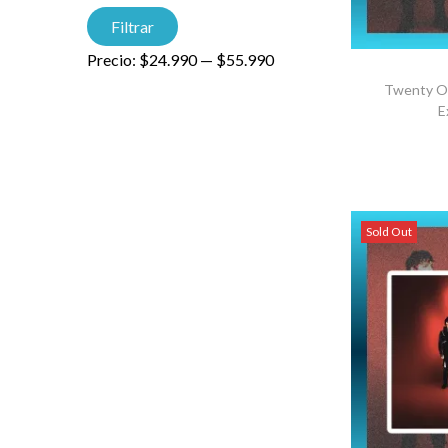
Filtrar
Precio:
$24.990
—
$55.990
Twenty On
E
AGRE
Sold Out