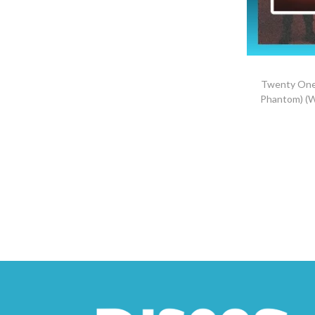
Twenty One 
Phantom) (We
S