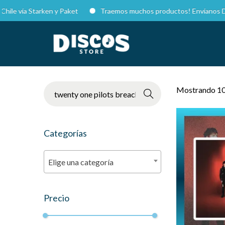
 Starken y Paket
Traemos muchos productos! Envíanos DM en Insta
Mostrando 10
Buscar
Categorías
Elige una categoría
Precio