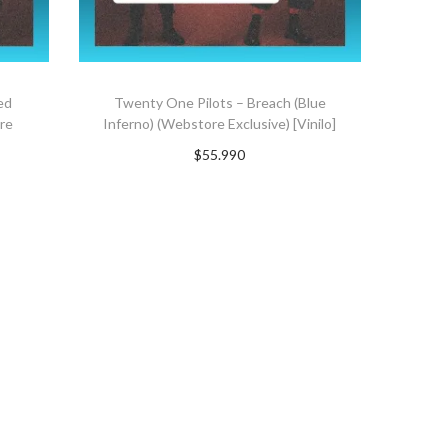
ed
Twenty One Pilots – Breach (Blue
ore
Inferno) (Webstore Exclusive) [Vinilo]
$
55.990
Suscríbete ahora