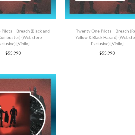
Pilots – Breach (Black and
Twenty One Pilots – Breach (R
Combustor) (Webstore
Yellow & Black Hazard) (Webst
xclusive) [Vinilo]
Exclusive) [Vinilo]
$
55.990
$
55.990
uscríbete ahora
Suscríbete ahora