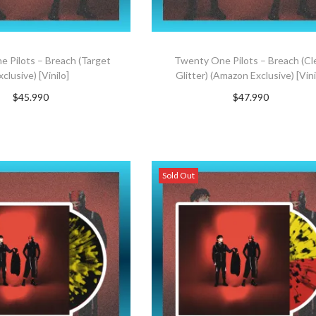
 Pilots – Breach (Target
Twenty One Pilots – Breach (Cl
xclusive) [Vinilo]
Glitter) (Amazon Exclusive) [Vini
$
45.990
$
47.990
uscríbete ahora
Suscríbete ahora
Sold Out