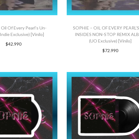
Oil Of Every Pearl’s Un-
SOPHIE – OIL OF EVERY PEARL’S
Indie Exclusive) [Vinilo]
INSIDES NON-STOP REMIX AL
(UO Exclusive) [Vinilo]
$
42.990
$
72.990
GAR AL CARRITO
AGREGAR AL CARRITO