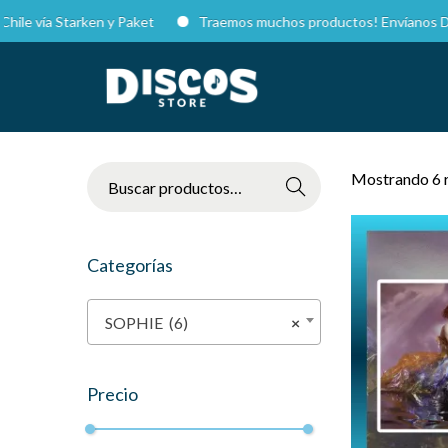
 vía Starken y Paket
Traemos muchos productos! Envíanos DM en I
Mostrando 6 
Buscar
Categorías
SOPHIE (6)
×
Precio