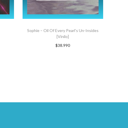
Sophie – Oil Of Every Pearl’s Un-Insides
[Vinilo]
$
38.990
Suscríbete ahora