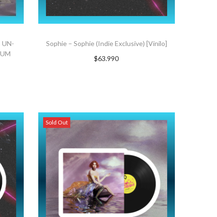
 UN-
Sophie – Sophie (Indie Exclusive) [Vinilo]
BUM
$
63.990
AGREGAR AL CARRITO
Sold Out