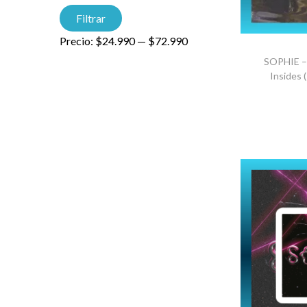
Filtrar
Precio:
$24.990
—
$72.990
SOPHIE – 
Insides (
AGRE