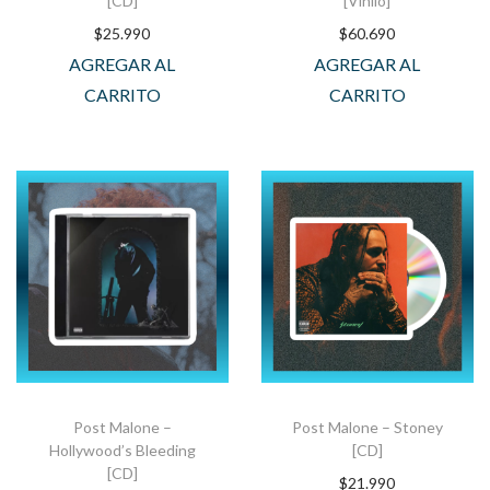
[CD]
[Vinilo]
$
25.990
$
60.690
AGREGAR AL
AGREGAR AL
CARRITO
CARRITO
Post Malone –
Post Malone – Stoney
Hollywood’s Bleeding
[CD]
[CD]
$
21.990