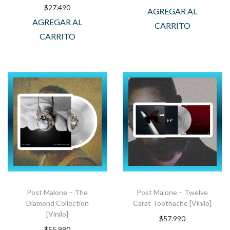
$
27.490
AGREGAR AL
AGREGAR AL
CARRITO
CARRITO
Post Malone – The
Post Malone – Twelve
Diamond Collection
Carat Toothache [Vinilo]
[Vinilo]
$
57.990
$
55.990