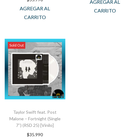
AGREGAR AL
AGREGAR AL
CARRITO
CARRITO
Sold Out
Taylor Swift feat. Post
Malone – Fortnight (Single
7″) (RSD 25) [Vinilo]
$
35.990