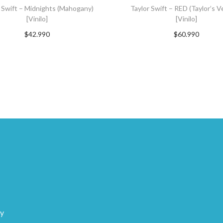
 Swift – Midnights (Mahogany)
Taylor Swift – RED (Taylor’s V
[Vinilo]
[Vinilo]
$
42.990
$
60.990
GREGAR AL CARRITO
AGREGAR AL CARRI
 y