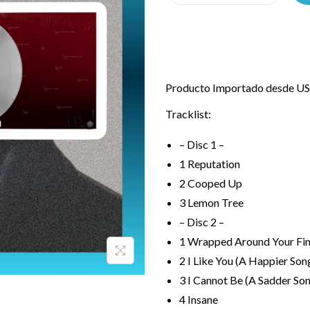
Producto Importado desde USA
Tracklist:
– Disc 1 –
1
Reputation
2
Cooped Up
3
Lemon Tree
– Disc 2 –
1
Wrapped Around Your Fi
2
I Like You (A Happier Son
3
I Cannot Be (A Sadder So
4
Insane