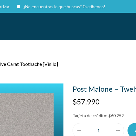
¿No encuentras lo que buscas? Escríbenos!
ve Carat Toothache [Vinilo]
Post Malone – Twel
$
57.990
Tarjeta de crédito:
$
60.252