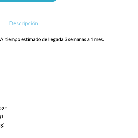
Descripción
, tiempo estimado de llegada 3 semanas a 1 mes.
nger
g)
ng)