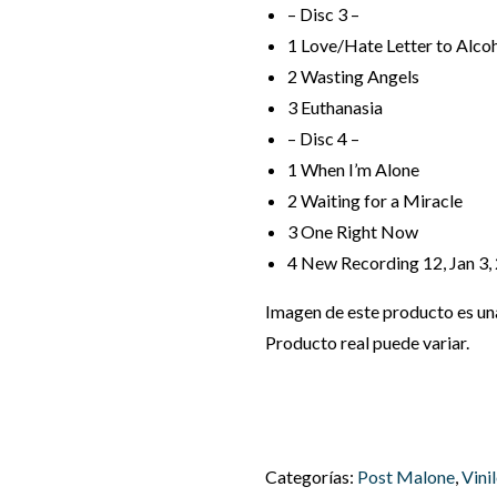
– Disc 3 –
1
Love/Hate Letter to Alco
2
Wasting Angels
3
Euthanasia
– Disc 4 –
1
When I’m Alone
2
Waiting for a Miracle
3
One Right Now
4
New Recording 12, Jan 3,
Imagen de este producto es una 
Producto real puede variar.
Categorías:
Post Malone
,
Vini