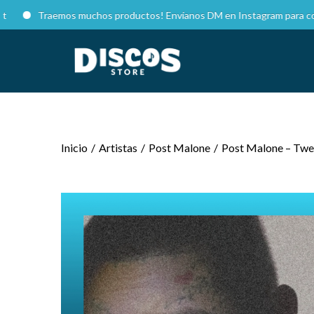
Traemos muchos productos! Envíanos DM en Instagram para cotizar.
Inicio
/
Artistas
/
Post Malone
/
Post Malone – Twel