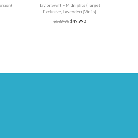
ersion)
Taylor Swift – Midnights (Target
Exclusive, Lavender) [Vinilo]
$
52.990
$
49.990
TO
AGREGAR AL CARRITO