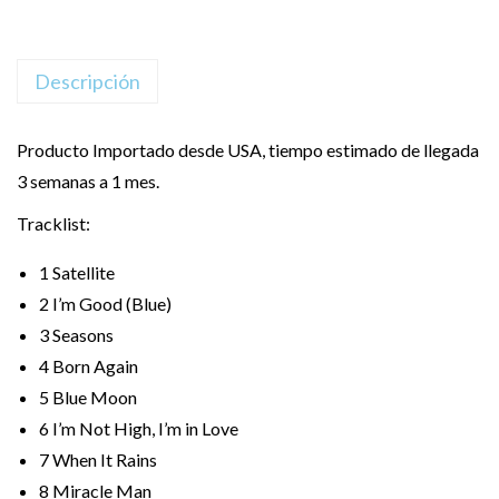
Descripción
Producto Importado desde USA, tiempo estimado de llegada
3 semanas a 1 mes.
Tracklist:
1
Satellite
2
I’m Good (Blue)
3
Seasons
4
Born Again
5
Blue Moon
6
I’m Not High, I’m in Love
7
When It Rains
8
Miracle Man