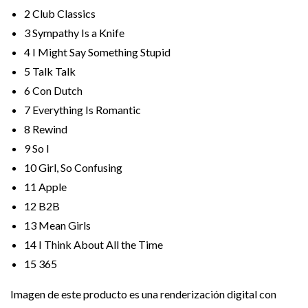
2
Club Classics
3
Sympathy Is a Knife
4
I Might Say Something Stupid
5
Talk Talk
6
Con Dutch
7
Everything Is Romantic
8
Rewind
9
So I
10
Girl, So Confusing
11
Apple
12
B2B
13
Mean Girls
14
I Think About All the Time
15
365
Imagen de este producto es una renderización digital con