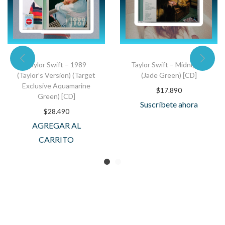
Taylor Swift – 1989
Taylor Swift – Midnights
(Taylor’s Version) (Target
(Jade Green) [CD]
Exclusive Aquamarine
$
17.890
Green) [CD]
Suscríbete ahora
$
28.490
AGREGAR AL
CARRITO