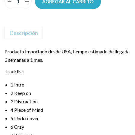
AGREGAR AL CARRITO
Descripción
Producto Importado desde USA, tiempo estimado de llegada
3 semanas a 1 mes.
Tracklist:
1
Intro
2
Keep on
3
Distraction
4
Piece of Mind
5
Undercover
6
Crzy