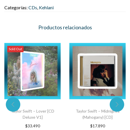
Categorías:
CDs
,
Kehlani
Productos relacionados
Sold Out
Taylor Swift – Lover [CD
Taylor Swift – Midnights
Deluxe V1]
(Mahogany) [CD]
$
33.490
$
17.890