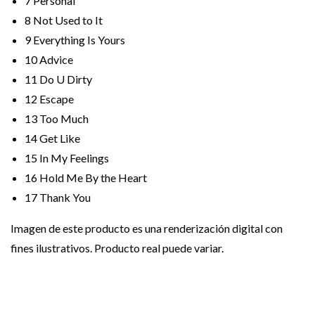
7
Personal
8
Not Used to It
9
Everything Is Yours
10
Advice
11
Do U Dirty
12
Escape
13
Too Much
14
Get Like
15
In My Feelings
16
Hold Me By the Heart
17
Thank You
Imagen de este producto es una renderización digital con
fines ilustrativos. Producto real puede variar.