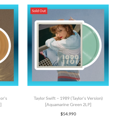
Sold Out
or’s
Taylor Swift – 1989 (Taylor’s Version)
]
[Aquamarine Green 2LP]
$
54.990
TO
Suscríbete ahora