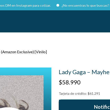
 Instagram para cotizar.
¿No encuentras lo que buscas? Escríbe
Amazon Exclusive) [Vinilo]
Lady Gaga – Mayhem
$
58.990
Tarjeta de crédito:
$
61.291
Notific