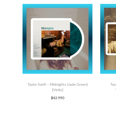
Taylor Swift – Midnights (Jade Green)
Tay
[Vinilo]
$
42.990
AGREGAR AL CARRITO
A