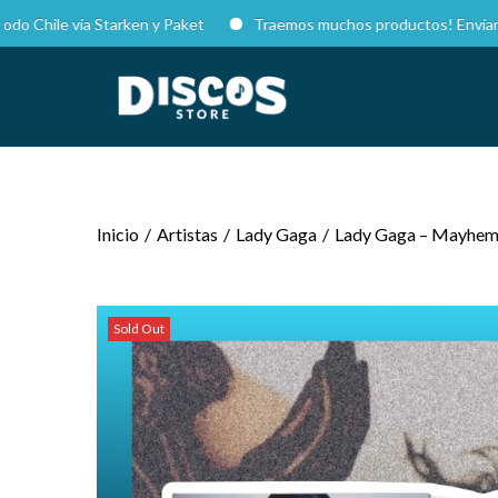
le vía Starken y Paket
Traemos muchos productos! Envíanos DM en
Inicio
/
Artistas
/
Lady Gaga
/
Lady Gaga – Mayhem (
Sold Out