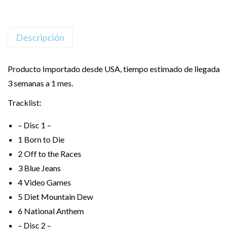
Descripción
Producto Importado desde USA, tiempo estimado de llegada
3 semanas a 1 mes.
Tracklist:
– Disc 1 –
1
Born to Die
2
Off to the Races
3
Blue Jeans
4
Video Games
5
Diet Mountain Dew
6
National Anthem
– Disc 2 –