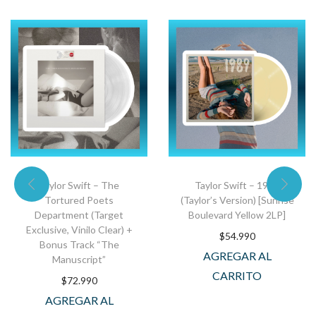
Taylor Swift – The
Taylor Swift – 1989
Tortured Poets
(Taylor’s Version) [Sunrise
Department (Target
Boulevard Yellow 2LP]
Exclusive, Vinilo Clear) +
$
54.990
Bonus Track “The
AGREGAR AL
Manuscript”
CARRITO
$
72.990
AGREGAR AL