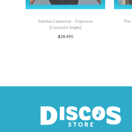
Sabrina Carpenter – Espresso
The 
[Cassette Single]
$
28.490
Suscríbete ahora
A