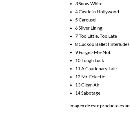
3
Snow White
4
Castle in Hollywood
5
Carousel
6
Silver Lining
7
Too Little, Too Late
8
Cuckoo Ballet (Interlude)
9
Forget-Me-Not
10
Tough Luck
11
A Cautionary Tale
12
Mr. Eclectic
13
Clean Air
14
Sabotage
Imagen de este producto es una 