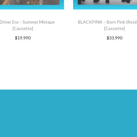
Driver Era – Summer Mixtape
BLACKPINK – Born Pink (Rosé
[Cassette]
[Cassette]
$
19.990
$
33.990
GREGAR AL CARRITO
Suscríbete ahora