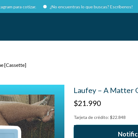
a cotizar.
¿No encuentras lo que buscas? Escríbenos!
e [Cassette]
Laufey – A Matter 
$
21.990
Tarjeta de crédito:
$
22.848
Notific