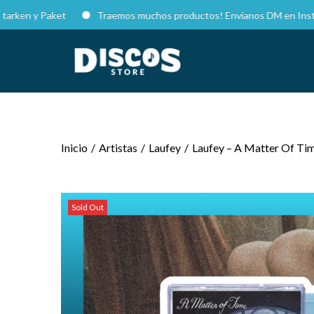
y Paket
Traemos muchos productos! Envíanos DM en Instagram par
Inicio
/
Artistas
/
Laufey
/
Laufey – A Matter Of Tim
Sold Out