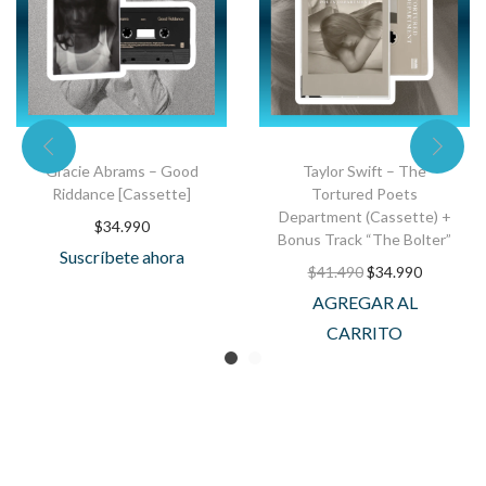
Gracie Abrams – Good
Taylor Swift – The
Riddance [Cassette]
Tortured Poets
Department (Cassette) +
$
34.990
Bonus Track “The Bolter”
Suscríbete ahora
$
41.490
$
34.990
AGREGAR AL
CARRITO