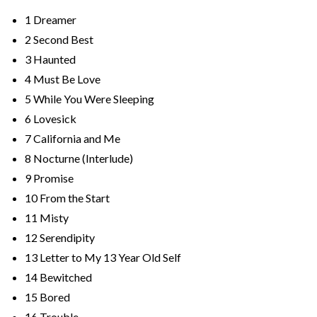
1
Dreamer
2
Second Best
3
Haunted
4
Must Be Love
5
While You Were Sleeping
6
Lovesick
7
California and Me
8
Nocturne (Interlude)
9
Promise
10
From the Start
11
Misty
12
Serendipity
13
Letter to My 13 Year Old Self
14
Bewitched
15
Bored
16
Trouble