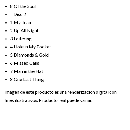
8
Of the Soul
– Disc 2 –
1
My Team
2
Up All Night
3
Loitering
4
Hole in My Pocket
5
Diamonds & Gold
6
Missed Calls
7
Man in the Hat
8
One Last Thing
Imagen de este producto es una renderización digital con
fines ilustrativos. Producto real puede variar.