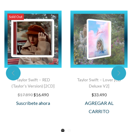
Sold Out
Taylor Swift – RED
Taylor Swift – Lover [CD
(Taylor’s Version) [2CD]
Deluxe V2]
$
17.890
$
16.490
$
33.490
Suscríbete ahora
AGREGAR AL
CARRITO