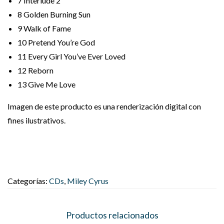
7
Interlude 2
8
Golden Burning Sun
9
Walk of Fame
10
Pretend You’re God
11
Every Girl You’ve Ever Loved
12
Reborn
13
Give Me Love
Imagen de este producto es una renderización digital con
fines ilustrativos.
Categorías:
CDs
,
Miley Cyrus
Productos relacionados