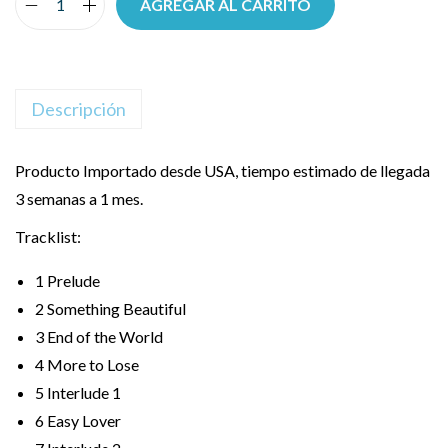
AGREGAR AL CARRITO
Descripción
Producto Importado desde USA, tiempo estimado de llegada
3 semanas a 1 mes.
Tracklist:
1
Prelude
2
Something Beautiful
3
End of the World
4
More to Lose
5
Interlude 1
6
Easy Lover