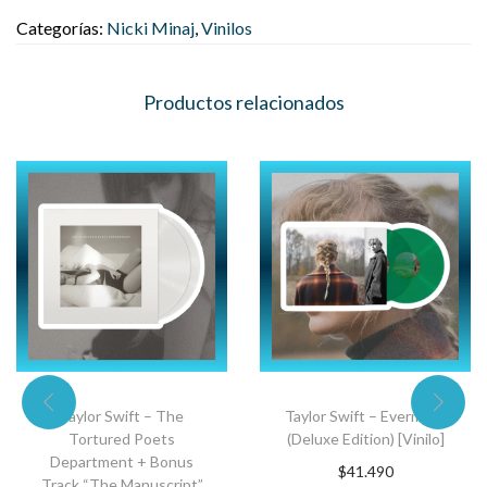
Categorías:
Nicki Minaj
,
Vinilos
Productos relacionados
Taylor Swift – The
Taylor Swift – Evermore
Tortured Poets
(Deluxe Edition) [Vinilo]
Department + Bonus
$
41.490
Track “The Manuscript”