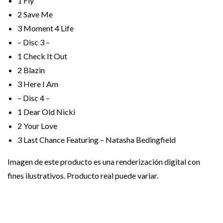
1
Fly
2
Save Me
3
Moment 4 Life
– Disc 3 –
1
Check It Out
2
Blazin
3
Here I Am
– Disc 4 –
1
Dear Old Nicki
2
Your Love
3
Last Chance Featuring – Natasha Bedingfield
Imagen de este producto es una renderización digital con
fines ilustrativos. Producto real puede variar.