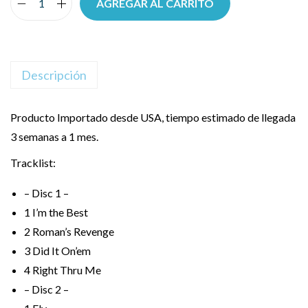
AGREGAR AL CARRITO
Descripción
Producto Importado desde USA, tiempo estimado de llegada
3 semanas a 1 mes.
Tracklist:
– Disc 1 –
1
I’m the Best
2
Roman’s Revenge
3
Did It On’em
4
Right Thru Me
– Disc 2 –