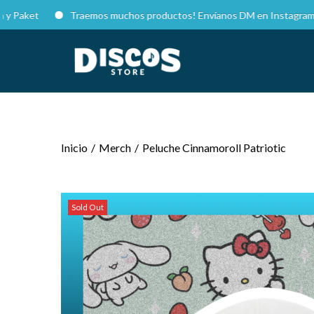
ket
Traemos muchos productos! Envíanos DM en Instagram para c
Inicio
/
Merch
/
Peluche Cinnamoroll Patriotic
Sold Out