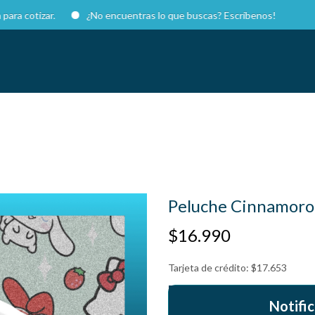
otizar.
¿No encuentras lo que buscas? Escríbenos!
Peluche Cinnamoroll
$
16.990
Tarjeta de crédito:
$
17.653
Notific