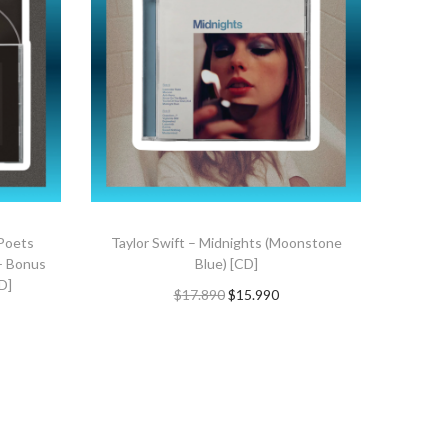
 Poets
Taylor Swift – Midnights (Moonstone
+ Bonus
Blue) [CD]
D]
$
17.890
$
15.990
AGREGAR AL CARRITO
TO