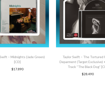
 Swift – Midnights (Jade Green)
Taylor Swift – The Tortured
[CD]
Deparment (Target Exclusive) 
Track “The Black Dog” [C
$
17.890
$
28.490
Suscríbete ahora
AGREGAR AL CARRI