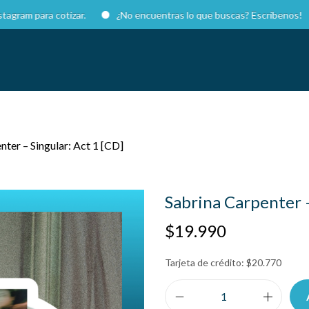
ara cotizar.
¿No encuentras lo que buscas? Escríbenos!
nter – Singular: Act 1 [CD]
Sabrina Carpenter –
$
19.990
Tarjeta de crédito:
$
20.770