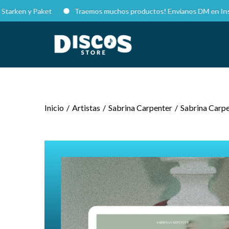
n y Paket
Traemos muchos productos! Envíanos DM en Instagram p
Inicio
/
Artistas
/
Sabrina Carpenter
/
Sabrina Carpe