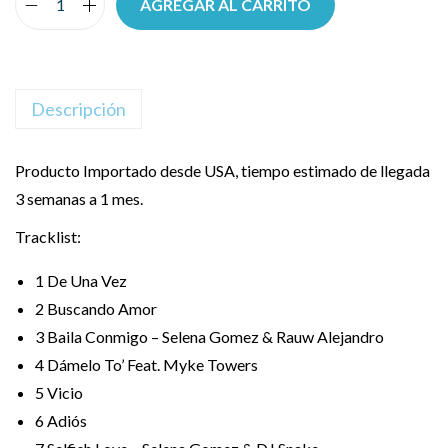
AGREGAR AL CARRITO
Descripción
Producto Importado desde USA, tiempo estimado de llegada
3 semanas a 1 mes.
Tracklist:
1
De Una Vez
2
Buscando Amor
3
Baila Conmigo – Selena Gomez & Rauw Alejandro
4
Dámelo To’ Feat. Myke Towers
5
Vicio
6
Adiós