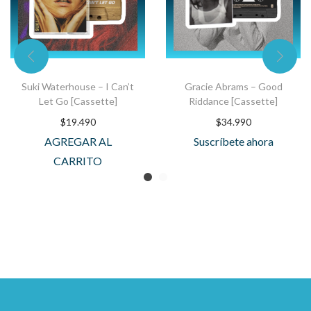
Suki Waterhouse – I Can’t
Gracie Abrams – Good
Let Go [Cassette]
Riddance [Cassette]
$
19.490
$
34.990
AGREGAR AL
Suscríbete ahora
CARRITO