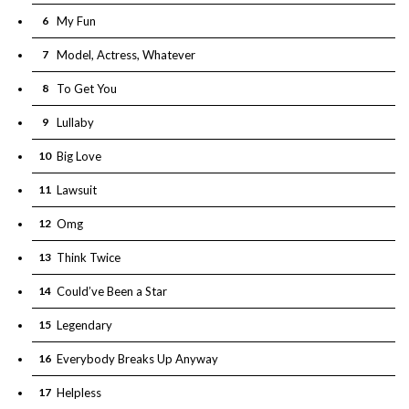
6
My Fun
7
Model, Actress, Whatever
8
To Get You
9
Lullaby
10
Big Love
11
Lawsuit
12
Omg
13
Think Twice
14
Could’ve Been a Star
15
Legendary
16
Everybody Breaks Up Anyway
17
Helpless