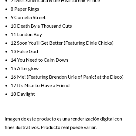
7
Miss Americana & the Heartbreak Prince
8
Paper Rings
9
Cornelia Street
10
Death By a Thousand Cuts
11
London Boy
12
Soon You’ll Get Better (Featuring Dixie Chicks)
13
False God
14
You Need to Calm Down
15
Afterglow
16
Me! (Featuring Brendon Urie of Panic! at the Disco)
17
It’s Nice to Have a Friend
18
Daylight
Imagen de este producto es una renderización digital con
fines ilustrativos. Producto real puede variar.