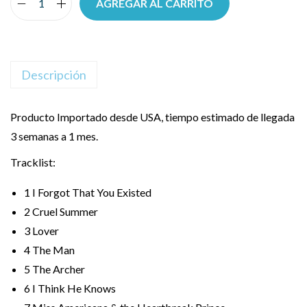
AGREGAR AL CARRITO
Descripción
Producto Importado desde USA, tiempo estimado de llegada
3 semanas a 1 mes.
Tracklist:
1
I Forgot That You Existed
2
Cruel Summer
3
Lover
4
The Man
5
The Archer
6
I Think He Knows