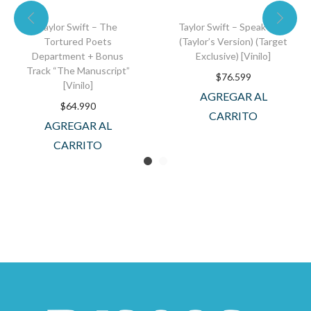
Taylor Swift – The
Taylor Swift – Speak Now
Tortured Poets
(Taylor’s Version) (Target
Department + Bonus
Exclusive) [Vinilo]
Track “The Manuscript”
$
76.599
[Vinilo]
AGREGAR AL
$
64.990
CARRITO
AGREGAR AL
CARRITO