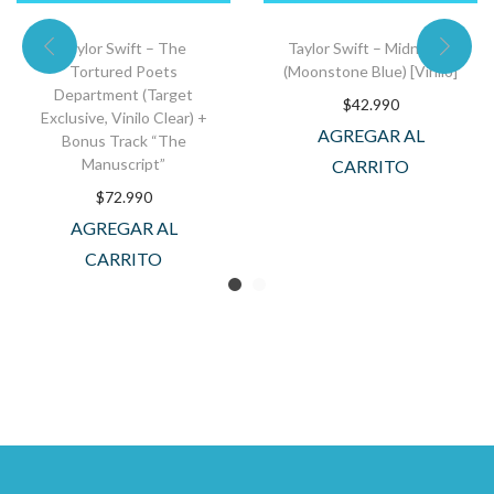
Taylor Swift – The
Taylor Swift – Midnights
Tortured Poets
(Moonstone Blue) [Vinilo]
Department (Target
$
42.990
Exclusive, Vinilo Clear) +
AGREGAR AL
Bonus Track “The
Manuscript”
CARRITO
$
72.990
AGREGAR AL
CARRITO