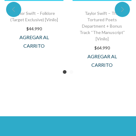
Taylor Swift – Folklore
Taylor Swift – The
(Target Exclusive) [Vinilo]
Tortured Poets
Department + Bonus
$
44.990
Track “The Manuscript”
AGREGAR AL
[Vinilo]
CARRITO
$
64.990
AGREGAR AL
CARRITO