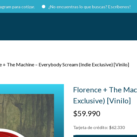
a cotizar.
¿No encuentras lo que buscas? Escríbenos!
e + The Machine – Everybody Scream (Indie Exclusive) [Vinilo]
Florence + The Mac
Exclusive) [Vinilo]
$
59.990
Tarjeta de crédito:
$
62.330