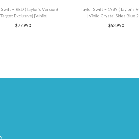
 Swift – RED (Taylor’s Version)
Taylor Swift – 1989 (Taylor’s V
(Target Exclusive) [Vinilo]
[Vinilo Crystal Skies Blue 
$
77.990
$
53.990
GREGAR AL CARRITO
AGREGAR AL CARRI
 y