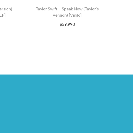
ersion)
Taylor Swift – Speak Now (Taylor’s
2LP]
Version) [Vinilo]
$
59.990
TO
AGREGAR AL CARRITO