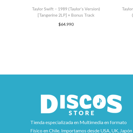
Taylor Swift – 1989 (Taylor’s Version)
Taylor
[Tangerine 2LP] + Bonus Track
$
64.990
AGREGAR AL CARRITO
A
Tienda especializada en Multimedia en formato
Físico en Chile. Importamos desde USA, UK, Japón