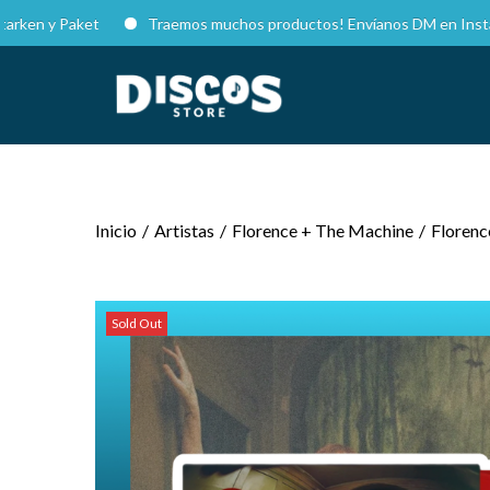
y Paket
Traemos muchos productos! Envíanos DM en Instagram par
Inicio
/
Artistas
/
Florence + The Machine
/
Florenc
Sold Out