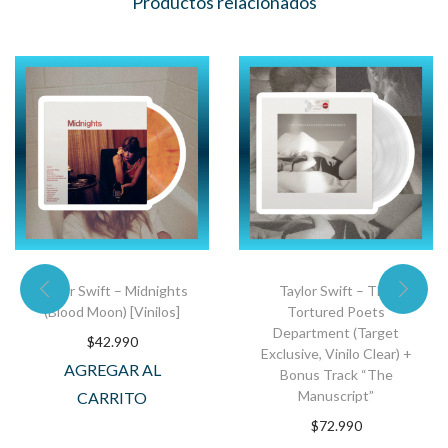
Productos relacionados
Taylor Swift – Midnights
Taylor Swift – The
(Blood Moon) [Vinilos]
Tortured Poets
Department (Target
$
42.990
Exclusive, Vinilo Clear) +
AGREGAR AL
Bonus Track “The
Manuscript”
CARRITO
$
72.990