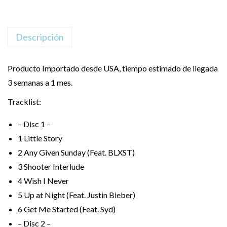
Descripción
Producto Importado desde USA, tiempo estimado de llegada
3 semanas a 1 mes.
Tracklist:
– Disc 1 –
1
Little Story
2
Any Given Sunday (Feat. BLXST)
3
Shooter Interlude
4
Wish I Never
5
Up at Night (Feat. Justin Bieber)
6
Get Me Started (Feat. Syd)
– Disc 2 –