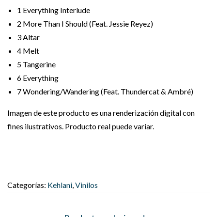
1
Everything Interlude
2
More Than I Should (Feat. Jessie Reyez)
3
Altar
4
Melt
5
Tangerine
6
Everything
7
Wondering/Wandering (Feat. Thundercat & Ambré)
Imagen de este producto es una renderización digital con
fines ilustrativos. Producto real puede variar.
Categorías:
Kehlani
,
Vinilos