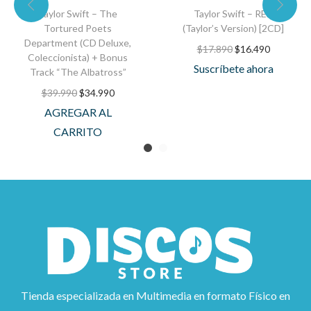
Taylor Swift – The
Taylor Swift – RED
Tortured Poets
(Taylor’s Version) [2CD]
Department (CD Deluxe,
$
17.890
$
16.490
Coleccionista) + Bonus
Suscríbete ahora
Track “The Albatross”
$
39.990
$
34.990
AGREGAR AL
CARRITO
Tienda especializada en Multimedia en formato Físico en