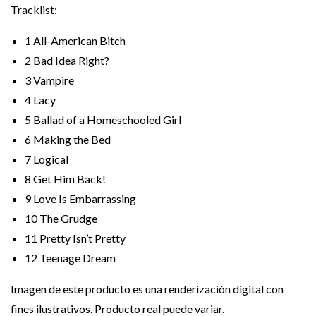
Tracklist:
1
All-American Bitch
2
Bad Idea Right?
3
Vampire
4
Lacy
5
Ballad of a Homeschooled Girl
6
Making the Bed
7
Logical
8
Get Him Back!
9
Love Is Embarrassing
10
The Grudge
11
Pretty Isn’t Pretty
12
Teenage Dream
Imagen de este producto es una renderización digital con
fines ilustrativos. Producto real puede variar.