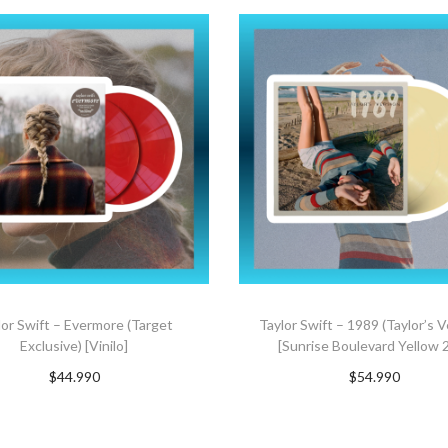
lor Swift – Evermore (Target
Taylor Swift – 1989 (Taylor’s V
Exclusive) [Vinilo]
[Sunrise Boulevard Yellow 
$
44.990
$
54.990
GREGAR AL CARRITO
AGREGAR AL CARRI