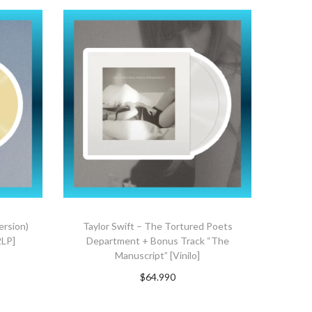
ersion)
Taylor Swift – The Tortured Poets
2LP]
Department + Bonus Track “The
Manuscript” [Vinilo]
$
64.990
TO
AGREGAR AL CARRITO