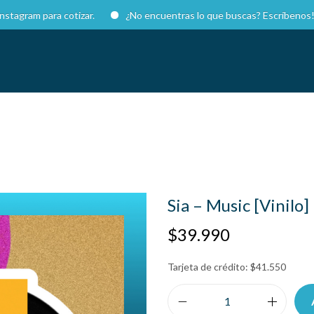
 para cotizar.
¿No encuentras lo que buscas? Escríbenos!
Sia – Music [Vinilo]
$
39.990
Tarjeta de crédito:
$
41.550