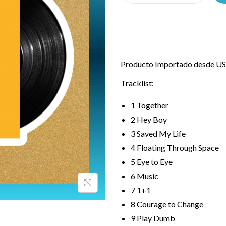
Producto Importado desde USA
Tracklist:
1
Together
2
Hey Boy
3
Saved My Life
4
Floating Through Space
5
Eye to Eye
6
Music
7
1+1
8
Courage to Change
9
Play Dumb