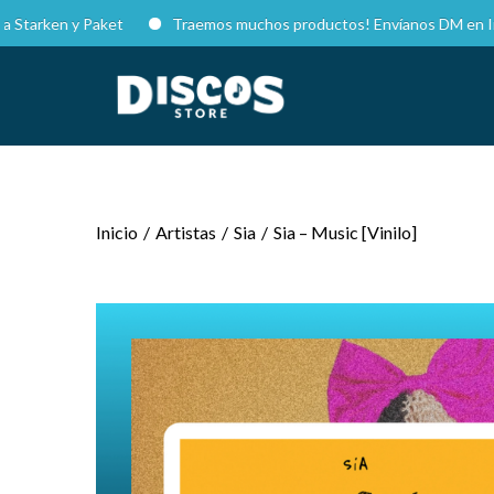
ken y Paket
Traemos muchos productos! Envíanos DM en Instagram
Inicio
/
Artistas
/
Sia
/
Sia – Music [Vinilo]