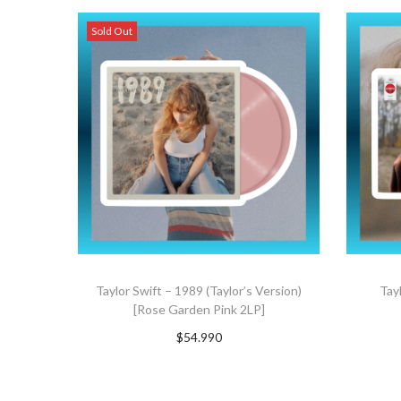
Sold Out
Taylor Swift – 1989 (Taylor’s Version)
Tay
[Rose Garden Pink 2LP]
$
54.990
Suscríbete ahora
A