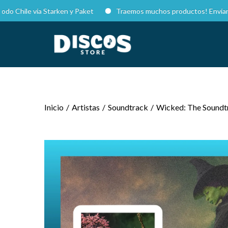
le vía Starken y Paket
Traemos muchos productos! Envíanos DM en
Inicio
/
Artistas
/
Soundtrack
/
Wicked: The Soundtra