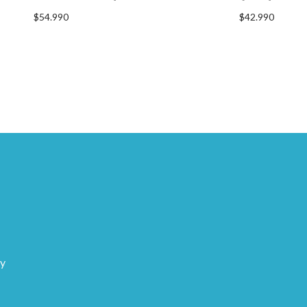
$
54.990
$
42.990
GREGAR AL CARRITO
AGREGAR AL CARRI
 y