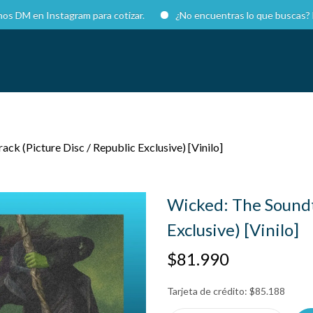
 Instagram para cotizar.
¿No encuentras lo que buscas? Escríbe
ck (Picture Disc / Republic Exclusive) [Vinilo]
Wicked: The Soundtr
Exclusive) [Vinilo]
$
81.990
Tarjeta de crédito:
$
85.188