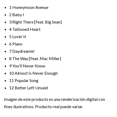
1
Honeymoon Avenue
2
Baby I
3
Right There [Feat. Big Sean]
4
Tattooed Heart
5
Lovin’ It
6
Piano
7
Daydreamin’
8
The Way [Feat. Mac Miller]
9
You’ll Never Know
10
Almost Is Never Enough
11
Popular Song
12
Better Left Unsaid
Imagen de este producto es una renderización digital con
fines ilustrativos. Producto real puede variar.