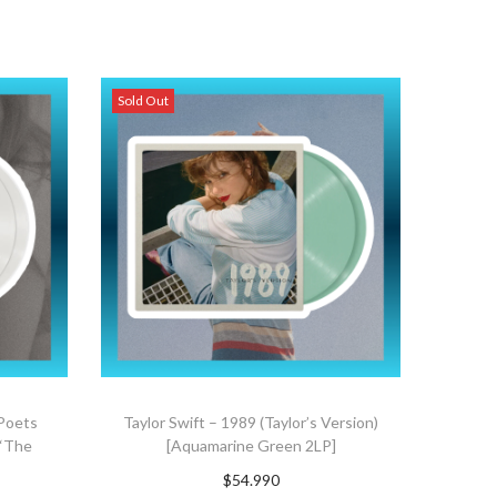
Sold Out
 Poets
Taylor Swift – 1989 (Taylor’s Version)
 “The
[Aquamarine Green 2LP]
$
54.990