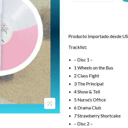
Producto Importado desde USA
Tracklist:
– Disc 1 –
1
Wheels on the Bus
2
Class Fight
3
The Principal
4
Show & Tell
5
Nurse’s Office
6
Drama Club
7
Strawberry Shortcake
– Disc 2 –