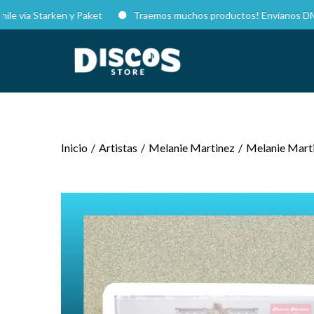
 Starken y Paket
Traemos muchos productos! Envíanos DM en Inst
Inicio
/
Artistas
/
Melanie Martinez
/
Melanie Marti