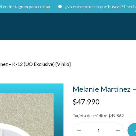
agram para cotizar.
¿No encuentras lo que buscas? Escríbenos!
nez – K-12 (UO Exclusive) [Vinilo]
Melanie Martinez – 
$
47.990
Tarjeta de crédito:
$
49.862