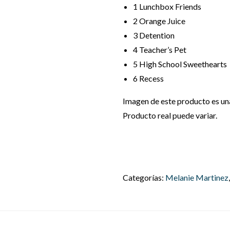
1
Lunchbox Friends
2
Orange Juice
3
Detention
4
Teacher’s Pet
5
High School Sweethearts
6
Recess
Imagen de este producto es una 
Producto real puede variar.
Categorías:
Melanie Martinez