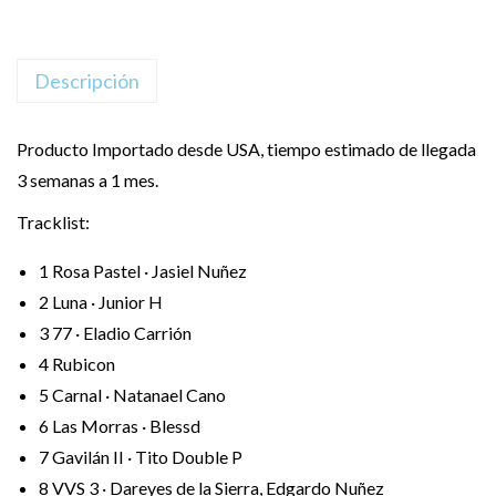
Descripción
Producto Importado desde USA, tiempo estimado de llegada
3 semanas a 1 mes.
Tracklist:
1
Rosa Pastel · Jasiel Nuñez
2
Luna · Junior H
3
77 · Eladio Carrión
4
Rubicon
5
Carnal · Natanael Cano
6
Las Morras · Blessd
7
Gavilán II · Tito Double P
8
VVS 3 · Dareyes de la Sierra, Edgardo Nuñez