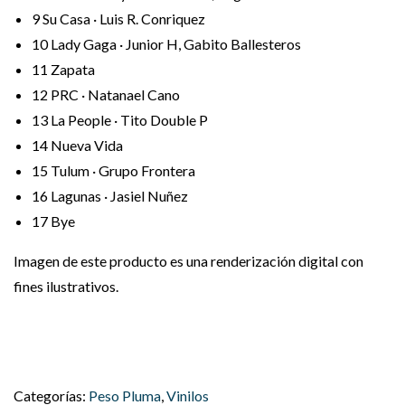
9
Su Casa · Luis R. Conriquez
10
Lady Gaga · Junior H, Gabito Ballesteros
11
Zapata
12
PRC · Natanael Cano
13
La People · Tito Double P
14
Nueva Vida
15
Tulum · Grupo Frontera
16
Lagunas · Jasiel Nuñez
17
Bye
Imagen de este producto es una renderización digital con
fines ilustrativos.
Categorías:
Peso Pluma
,
Vinilos