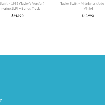
 Swift – 1989 (Taylor’s Version)
Taylor Swift – Midnights (Jade
ngerine 2LP] + Bonus Track
[Vinilo]
$
64.990
$
42.990
GREGAR AL CARRITO
AGREGAR AL CARRI
 y