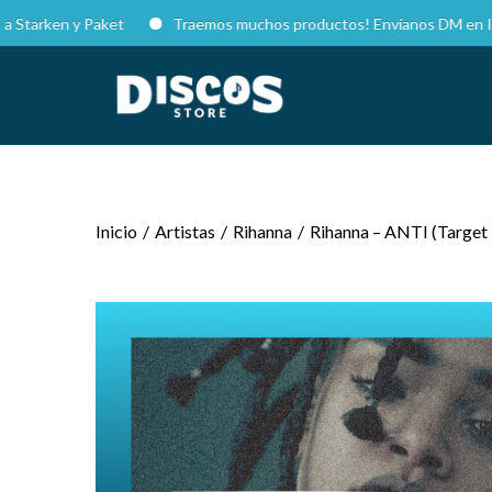
ken y Paket
Traemos muchos productos! Envíanos DM en Instagram
Inicio
/
Artistas
/
Rihanna
/
Rihanna – ANTI (Target E