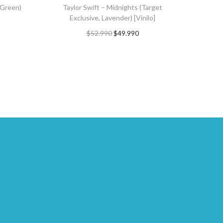
 Green)
Taylor Swift – Midnights (Target
Exclusive, Lavender) [Vinilo]
$
52.990
$
49.990
TO
AGREGAR AL CARRITO