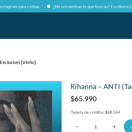
 para cotizar.
¿No encuentras lo que buscas? Escríbenos!
xclusive) [Vinilo]
Rihanna – ANTI (Tar
$
65.990
Tarjeta de crédito:
$
68.564